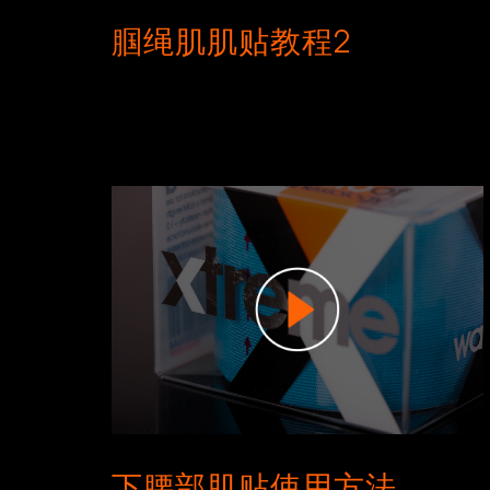
腘绳肌肌贴教程2
下腰部肌贴使用方法