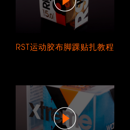
RST运动胶布脚踝贴扎教程