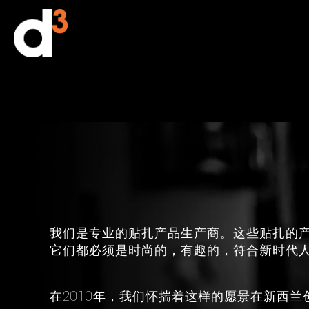
我们是专业的贴扎产品生产商。这些贴扎的
它们都必须是时尚的，有趣的，符合新时代
在2010年，我们怀揣着这样的愿景在新西