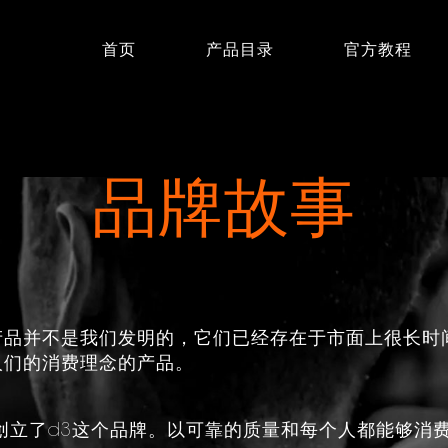
首页
产品目录
官方教程
品牌故事
产品并不是我们发明的，它们已经存在于市面上很长时
人们的消费理念的产品。
兰创立了d3这个品牌。以可靠的质量和每个人都能够消