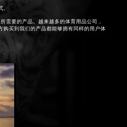
式。
户所需要的产品。越来越多的体育用品公司，
方购买到我们的产品都能够拥有同样的用户体