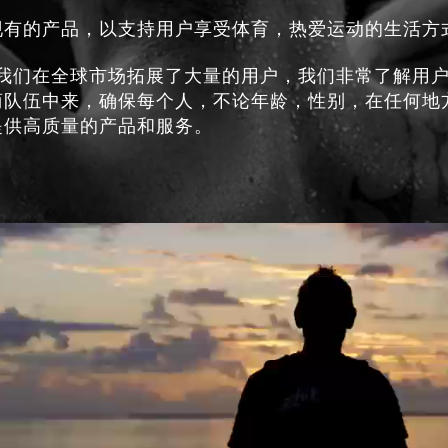
现有的产品，以支持用户享受体育，热爱运动的生活方
，我们在全球市场拓展了大量的用户，我们非常了解用
商队伍中来，确保每个人，不论年龄，性别，在任何地
提供高质量的产品和服务。